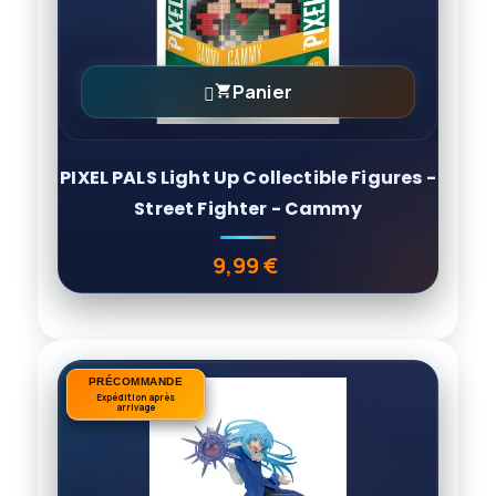
Panier

PIXEL PALS Light Up Collectible Figures -
Street Fighter - Cammy
9,99 €
Prix
PRÉCOMMANDE
PRÉCOMMANDE
Expédition après
Expédition après
arrivage
arrivage