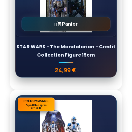
Panier

STAR WARS - The Mandalorian - Credit
Collection Figure 15cm
24,99 €
Prix
PRÉCOMMANDE
PRÉCOMMANDE
Expédition après
Expédition après
arrivage
arrivage