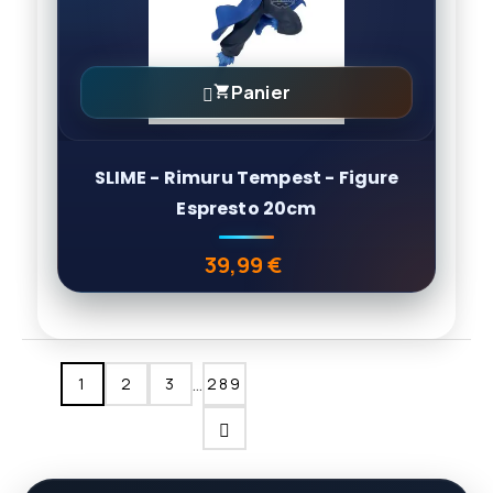
Panier

SLIME - Rimuru Tempest - Figure
Espresto 20cm
39,99 €
Prix
…
1
2
3
289