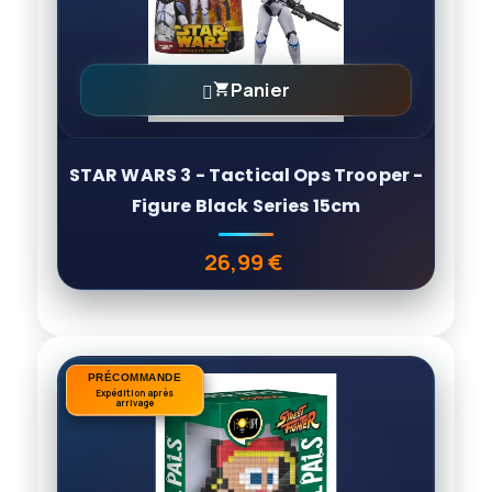
Panier

STAR WARS 3 - Tactical Ops Trooper -
Figure Black Series 15cm
26,99 €
Prix
PRÉCOMMANDE
PRÉCOMMANDE
Expédition après
Expédition après
arrivage
arrivage