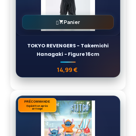
Panier

TOKYO REVENGERS - Takemichi
Hanagaki - Figure 16cm
14,99 €
Prix
PRÉCOMMANDE
PRÉCOMMANDE
Expédition après
Expédition après
arrivage
arrivage