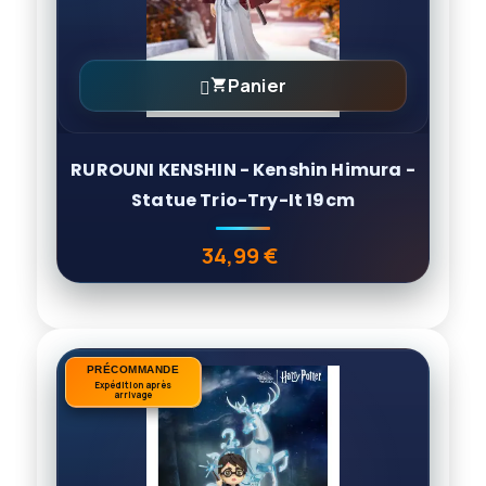
Panier

RUROUNI KENSHIN - Kenshin Himura -
Statue Trio-Try-It 19cm
34,99 €
Prix
PRÉCOMMANDE
PRÉCOMMANDE
Expédition après
Expédition après
arrivage
arrivage