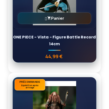
Panier

ONE PIECE - Vista - Figure Battle Record
14cm
44,99 €
Prix
PRÉCOMMANDE
PRÉCOMMANDE
Expédition après
Expédition après
arrivage
arrivage