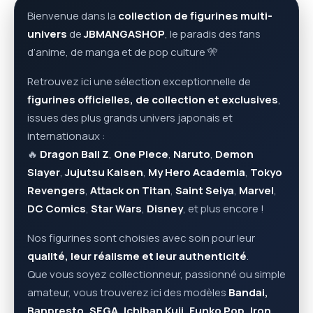
Bienvenue dans la
collection de figurines multi-
univers
de
JBMANGASHOP
, le paradis des fans
d’anime, de manga et de pop culture 🎌
Retrouvez ici une sélection exceptionnelle de
figurines officielles, de collection et exclusives
,
issues des plus grands univers japonais et
internationaux :
🔥
Dragon Ball Z
,
One Piece
,
Naruto
,
Demon
Slayer
,
Jujutsu Kaisen
,
My Hero Academia
,
Tokyo
Revengers
,
Attack on Titan
,
Saint Seiya
,
Marvel
,
DC Comics
,
Star Wars
,
Disney
, et plus encore !
Nos figurines sont choisies avec soin pour leur
qualité, leur réalisme et leur authenticité
.
Que vous soyez collectionneur, passionné ou simple
amateur, vous trouverez ici des modèles
Bandai,
Banpresto, SEGA, Ichiban Kuji, Funko Pop, Iron