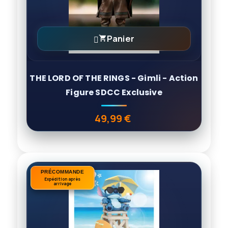
Panier

THE LORD OF THE RINGS - Gimli - Action
Figure SDCC Exclusive
49,99 €
Prix
PRÉCOMMANDE
PRÉCOMMANDE
Expédition après
Expédition après
arrivage
arrivage