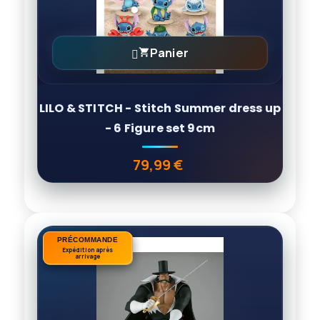
Panier

LILO & STITCH - Stitch Summer dress up
- 6 Figure set 9cm
79,99 €
Prix
PRÉCOMMANDE
PRÉCOMMANDE
Expédition après
Expédition après
arrivage
arrivage