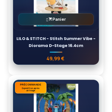
Panier

LILO & STITCH - Stitch Summer Vibe -
Diorama D-Stage 16.4cm
49,99 €
Prix
PRÉCOMMANDE
PRÉCOMMANDE
Expédition après
Expédition après
arrivage
arrivage