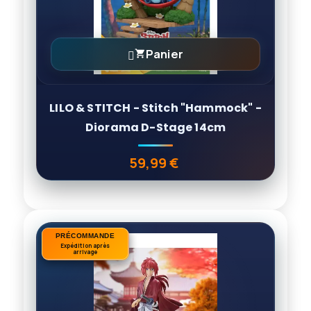
Panier

LILO & STITCH - Stitch "Hammock" -
Diorama D-Stage 14cm
59,99 €
Prix
PRÉCOMMANDE
PRÉCOMMANDE
Expédition après
Expédition après
arrivage
arrivage