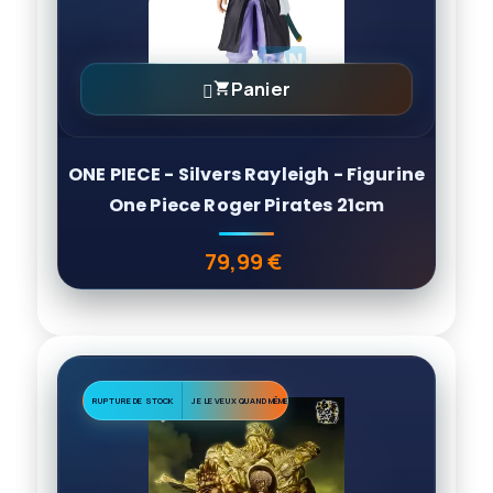
Panier

ONE PIECE - Silvers Rayleigh - Figurine
One Piece Roger Pirates 21cm
79,99 €
Prix
RUPTURE DE STOCK
JE LE VEUX QUAND MÊME