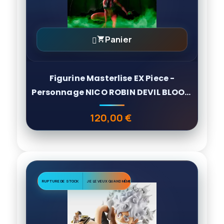
Panier

Figurine Masterlise EX Piece -
Personnage NICO ROBIN DEVIL BLOOM
LOT B
120,00 €
Prix
RUPTURE DE STOCK
JE LE VEUX QUAND MÊME