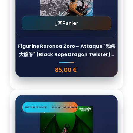
Panier

Figurine Roronoa Zoro – Attaque "黒縄
大龍巻" (Black Rope Dragon Twister)...
85,00 €
Prix
RUPTURE DE STOCK
JE LE VEUX QUAND MÊME