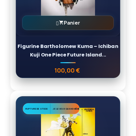
Panier

Figurine Bartholomew Kuma – Ichiban
Kuji One Piece Future Island...
100,00 €
Prix
RUPTURE DE STOCK
JE LE VEUX QUAND MÊME