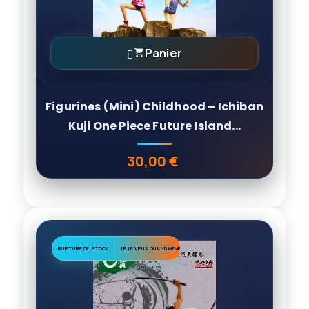
Panier

Figurines (Mini) Childhood – Ichiban
Kuji One Piece Future Island...
30,00 €
Prix
RUPTURE DE STOCK
JE LE VEUX QUAND MÊME