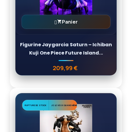
Panier

Figurine Jaygarcia Saturn – Ichiban
Kuji One Piece Future Island...
209,99 €
Prix
RUPTURE DE STOCK
JE LE VEUX QUAND MÊME