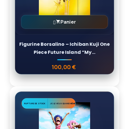
Panier

Figurine Borsalino – Ichiban Kuji One
Piece Future Island “My...
100,00 €
Prix
RUPTURE DE STOCK
JE LE VEUX QUAND MÊME