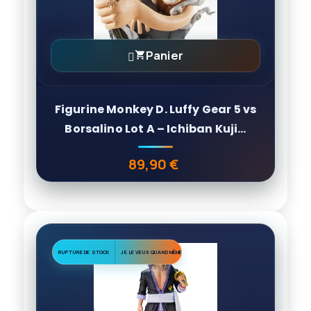
Panier

Figurine Monkey D. Luffy Gear 5 vs
Borsalino Lot A – Ichiban Kuji...
89,90 €
Prix
RUPTURE DE STOCK
JE LE VEUX QUAND MÊME