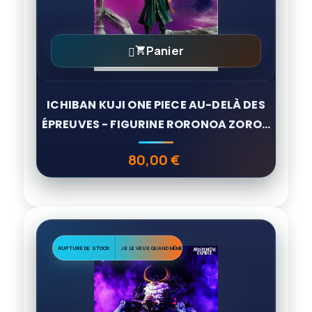
Panier

ICHIBAN KUJI ONE PIECE AU-DELÀ DES
ÉPREUVES - FIGURINE RORONOA ZORO...
80,00 €
Prix
RUPTURE DE STOCK
JE LE VEUX QUAND MÊME