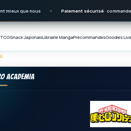
s
✦
Paiement sécurisé
· commandes préparées avec 
TCG
Snack Japonais
Librairie Manga
Précommandes
Goodies
Liv
A
RO ACADEMIA