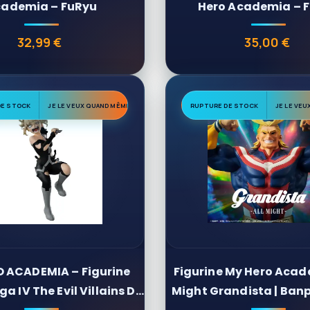
ademia – FuRyu
Hero Academia – 
32,99 €
35,00 €
Prix
Prix
DE STOCK
JE LE VEUX QUAND MÊME
RUPTURE DE STOCK
JE LE VE
 ACADEMIA – Figurine
Figurine My Hero Acade
a IV The Evil Villains DX
Might Grandista | Banp