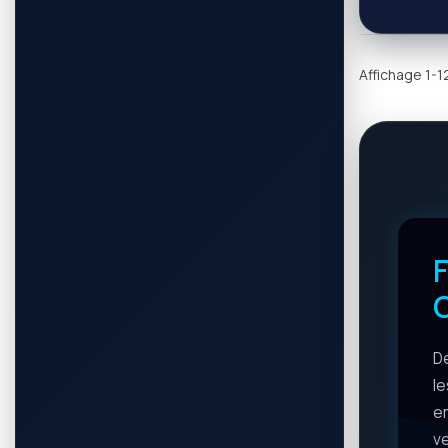
Affichage 1-12
F
D
le
e
ve