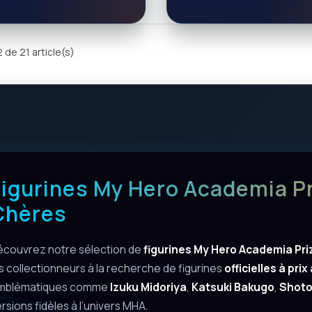
 de 21 article(s)
igurines My Hero Academia Pri
Chères
écouvrez notre sélection de
figurines My Hero Academia Pri
s collectionneurs à la recherche de figurines
officielles à pri
mblématiques comme
Izuku Midoriya
,
Katsuki Bakugo
,
Shoto
rsions fidèles à l’univers MHA.