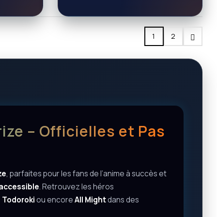
1
2
ze – Officielles et Pas
ze
, parfaites pour les fans de l’anime à succès et
x accessible
. Retrouvez les héros
 Todoroki
ou encore
All Might
dans des