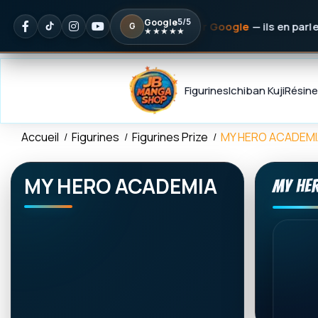
Panneau de gestion des cookies
5/5
Google
✦
Noté
5/5 sur Google
— ils en parlent mieux que nou
G
★★★★★
Figurines
Ichiban Kuji
Résine
Accueil
Figurines
Figurines Prize
MY HERO ACADEMI
MY HERO ACADEMIA
MY HE