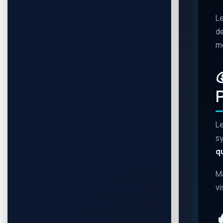
Le
de
mo
P
L
sy
q
Ma
vi