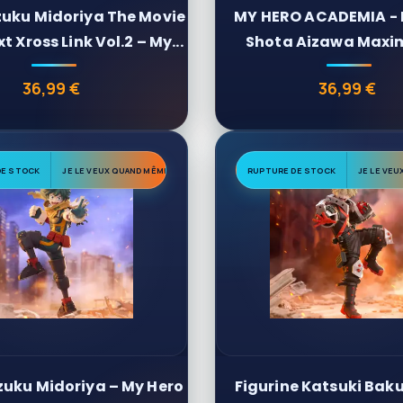
Izuku Midoriya The Movie
MY HERO ACADEMIA - 
t Xross Link Vol.2 – My...
Shota Aizawa Maxim
Banpresto
36,99 €
36,99 €
Prix
Prix
DE STOCK
JE LE VEUX QUAND MÊME
RUPTURE DE STOCK
JE LE VE
Izuku Midoriya – My Hero
Figurine Katsuki Bak