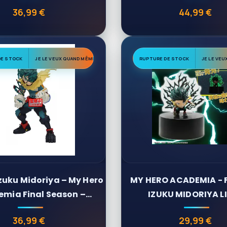
(20...
cm
36,99 €
44,99 €
Prix
Prix
DE STOCK
JE LE VEUX QUAND MÊME
RUPTURE DE STOCK
JE LE VE
Izuku Midoriya – My Hero
MY HERO ACADEMIA - 
mia Final Season –
IZUKU MIDORIYA L
Banpresto...
36,99 €
29,99 €
Prix
Prix