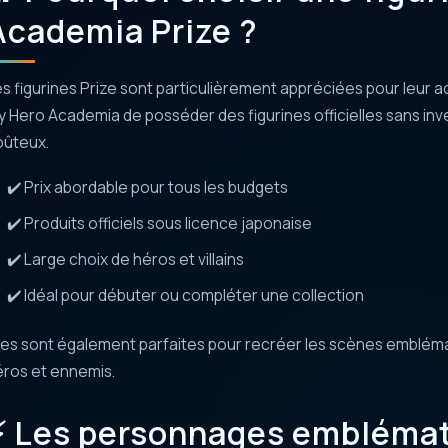
Academia Prize ?
s figurines Prize sont particulièrement appréciées pour leur ac
 Hero Academia de posséder des figurines officielles sans i
oûteux.
✔️ Prix abordable pour tous les budgets
✔️ Produits officiels sous licence japonaise
✔️ Large choix de héros et villains
✔️ Idéal pour débuter ou compléter une collection
les sont également parfaites pour recréer les scènes embléma
ros et ennemis.
⚡ Les personnages emblémat