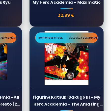
FuRyu
My Hero Academia – Maximatic
32,99 €
Prix
UX QUAND MÊME
RUPTURE DE STOCK
JE LE VEUX QUAND MÊME
mia - All
Figurine Katsuki Bakugo III – My
resto | 28
Hero Academia – The Amazing