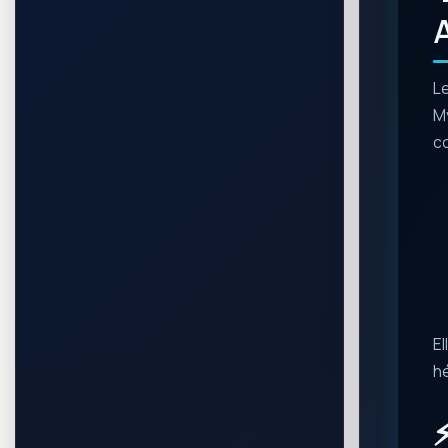
Le
My
c
El
hé