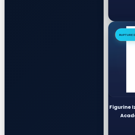
RUPTURE 
Figurine 
Acade