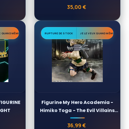
Heroes...
35,00 €
Prix
UX QUAND MÊME
RUPTURE DE STOCK
JE LE VEUX QUAND MÊME
FIGURINE
Figurine My Hero Academia -
IGHT
Himiko Toga - The Evil Villains
Plus
36,99 €
Prix