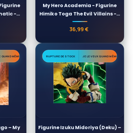
Figurine
My Hero Academia - Figurine
atic -
Himiko Toga The Evil Villains -...
36,99 €
Prix
UX QUAND MÊME
RUPTURE DE STOCK
JE LE VEUX QUAND MÊME
ugo – My
Figurine Izuku Midoriya (Deku) –