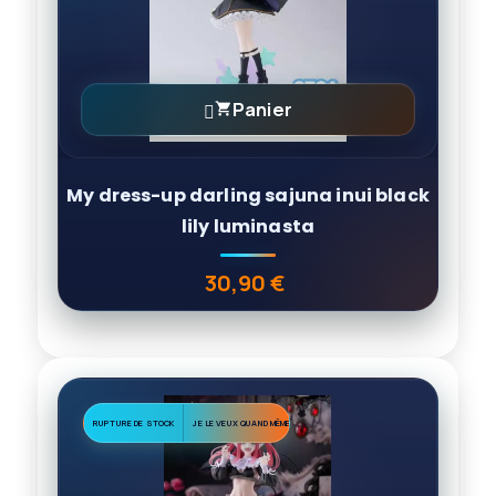
Panier

My dress-up darling sajuna inui black
lily luminasta
30,90 €
Prix
RUPTURE DE STOCK
JE LE VEUX QUAND MÊME