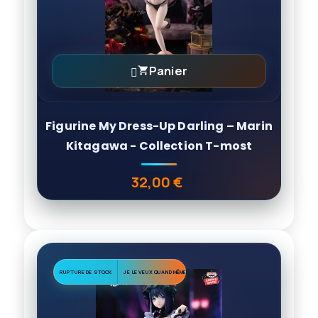
Panier

Figurine My Dress-Up Darling – Marin
Kitagawa - Collection T-most
32,00 €
Prix
RUPTURE DE STOCK
JE LE VEUX QUAND MÊME