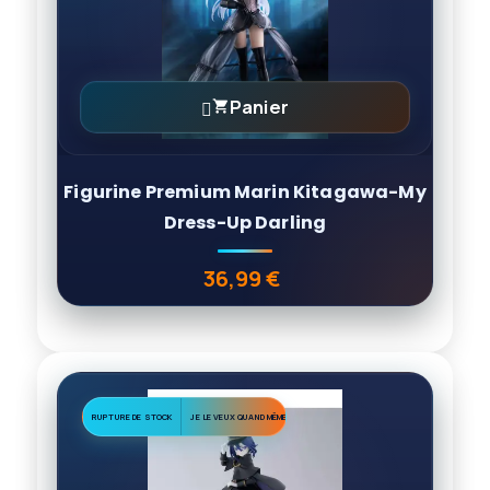
Panier

Figurine Premium Marin Kitagawa-My
Dress-Up Darling
36,99 €
Prix
RUPTURE DE STOCK
JE LE VEUX QUAND MÊME