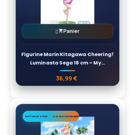
Panier

Figurine Marin Kitagawa Cheering!
Luminasta Sega 18 cm – My...
36,99 €
Prix
RUPTURE DE STOCK
JE LE VEUX QUAND MÊME