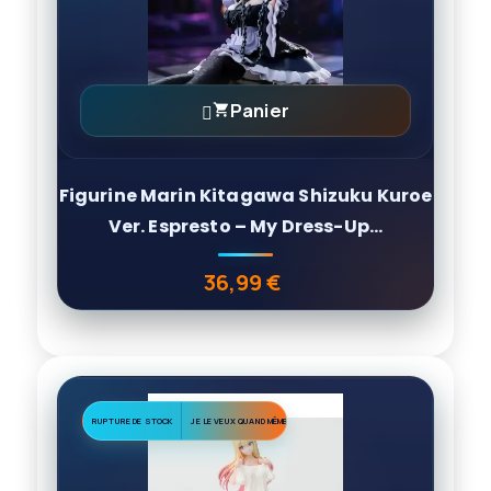
Panier

Figurine Marin Kitagawa Shizuku Kuroe
Ver. Espresto – My Dress-Up...
36,99 €
Prix
RUPTURE DE STOCK
JE LE VEUX QUAND MÊME