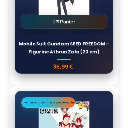
Panier

Mobile Suit Gundam SEED FREEDOM –
Figurine Athrun Zala (23 cm)
36,99 €
Prix
RUPTURE DE STOCK
JE LE VEUX QUAND MÊME