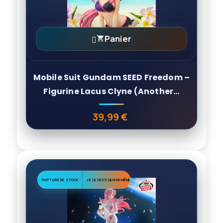
Panier

Mobile Suit Gundam SEED Freedom –
Figurine Lacus Clyne (Another...
39,99 €
Prix
RUPTURE DE STOCK
JE LE VEUX QUAND MÊME