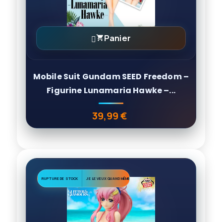
Panier

Mobile Suit Gundam SEED Freedom –
Figurine Lunamaria Hawke –...
39,99 €
Prix
RUPTURE DE STOCK
JE LE VEUX QUAND MÊME