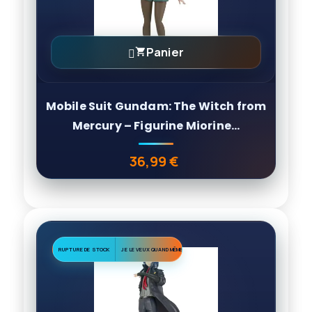
Panier

Mobile Suit Gundam: The Witch from
Mercury – Figurine Miorine...
36,99 €
Prix
RUPTURE DE STOCK
JE LE VEUX QUAND MÊME