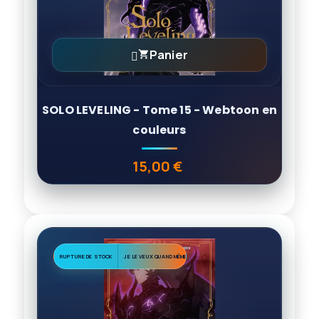
Panier

SOLO LEVELING - Tome 15 - Webtoon en
couleurs
15,00 €
Prix
RUPTURE DE STOCK
JE LE VEUX QUAND MÊME