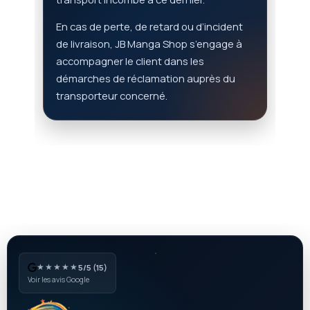
En cas de perte, de retard ou d’incident
de livraison, JB Manga Shop s’engage à
accompagner le client dans les
démarches de réclamation auprès du
transporteur concerné.
★★★★★
5/5 (15)
Voir les avis Google