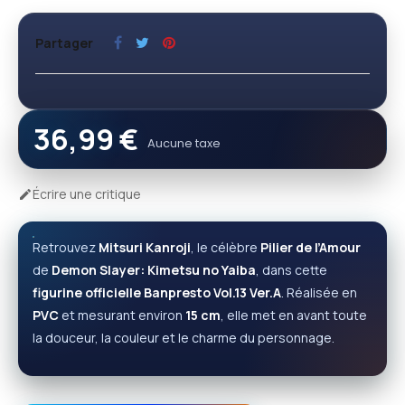
Partager
36,99 €
Aucune taxe
Écrire une critique

Retrouvez
Mitsuri Kanroji
, le célèbre
Pilier de l’Amour
de
Demon Slayer: Kimetsu no Yaiba
, dans cette
figurine officielle Banpresto Vol.13 Ver.A
. Réalisée en
PVC
et mesurant environ
15 cm
, elle met en avant toute
la douceur, la couleur et le charme du personnage.