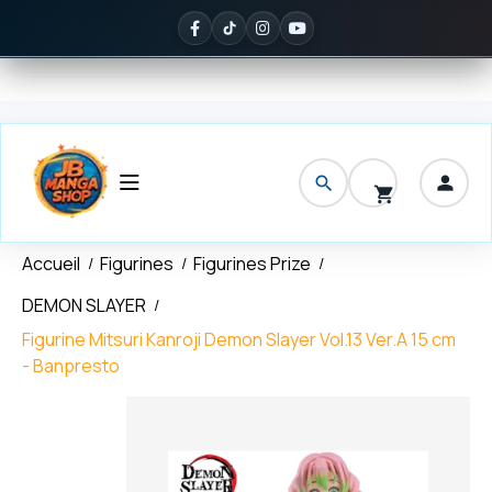
Panneau de gestion des cookies
erte
dès 150 € d'achat
✦
Noté
5/5 sur Google
— ils en parlent mieu
Accueil
Figurines
Figurines Prize
DEMON SLAYER
Figurine Mitsuri Kanroji Demon Slayer Vol.13 Ver.A 15 cm
- Banpresto