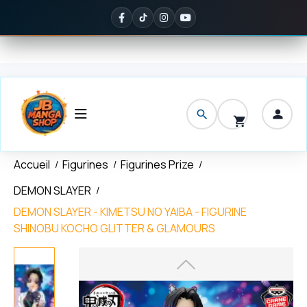
Panneau de gestion des cookies
fferte
dès 150 € d'achat
✦
Noté
5/5 sur Google
— ils en parlent mi
Accueil
Figurines
Figurines Prize
DEMON SLAYER
DEMON SLAYER - KIMETSU NO YAIBA - FIGURINE
SHINOBU KOCHO GLITTER & GLAMOURS