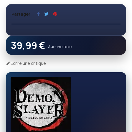
Partager
39,99 €
Aucune taxe
Écrire une critique
