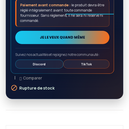
Paiement avant commande :
le produit devra être
réglé intégralement avant toute commande
fournisseur. Sans règlement, il ne sera ni réservé ni
commandé.
JE LE VEUX QUAND MÊME
Suivez nos actualités et rejoignez notre communauté :
Discord
TikTok
Comparer

Rupture de stock