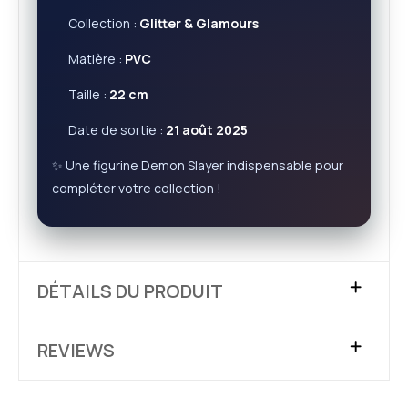
Collection :
Glitter & Glamours
Matière :
PVC
Taille :
22 cm
Date de sortie :
21 août 2025
✨ Une figurine Demon Slayer indispensable pour
compléter votre collection !
DÉTAILS DU PRODUIT
REVIEWS