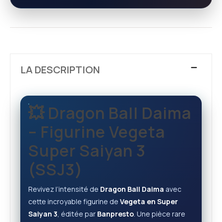
LA DESCRIPTION
💥 Dragon Ball Daima
– Figurine Vegeta
Super Saiyan 3
(SSJ3)
Revivez l’intensité de
Dragon Ball Daima
avec
cette incroyable figurine de
Vegeta en Super
Saiyan 3
, éditée par
Banpresto
. Une pièce rare