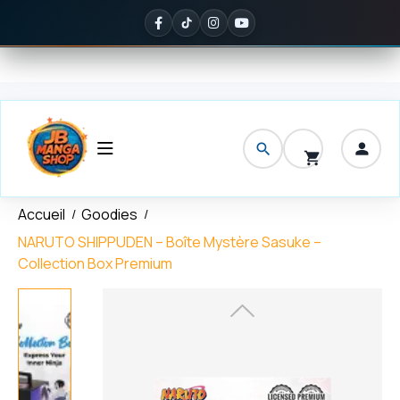
Panneau de gestion des cookies
ferte
dès 150 € d'achat
✦
Noté
5/5 sur Google
— ils en parlent mi
Accueil
Goodies
NARUTO SHIPPUDEN – Boîte Mystère Sasuke –
Collection Box Premium