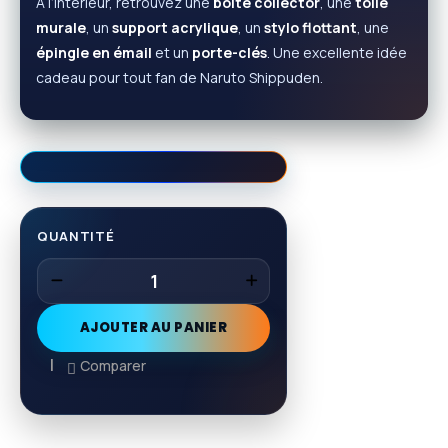
À l’intérieur, retrouvez une
boîte collector
, une
toile
murale
, un
support acrylique
, un
stylo flottant
, une
épingle en émail
et un
porte-clés
. Une excellente idée
cadeau pour tout fan de Naruto Shippuden.
QUANTITÉ
AJOUTER AU PANIER
Comparer