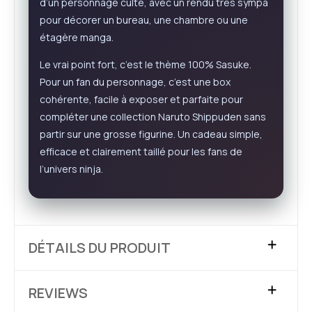
d’un personnage culte, avec un rendu très sympa
pour décorer un bureau, une chambre ou une
étagère manga.
Le vrai point fort, c’est le thème 100% Sasuke.
Pour un fan du personnage, c’est une box
cohérente, facile à exposer et parfaite pour
compléter une collection Naruto Shippuden sans
partir sur une grosse figurine. Un cadeau simple,
efficace et clairement taillé pour les fans de
l’univers ninja.
DÉTAILS DU PRODUIT
REVIEWS