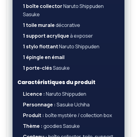
1 boîte collector
Naruto Shippuden
Sasuke
1 toile murale
décorative
1 support acrylique
à exposer
1 stylo flottant
Naruto Shippuden
1 épingle en émail
1 porte-clés
Sasuke
Caractéristiques du produit
Licence :
Naruto Shippuden
Personnage :
Sasuke Uchiha
Produit :
boîte mystère / collection box
Thème :
goodies Sasuke
Contenu :
boîte collector, toile, support