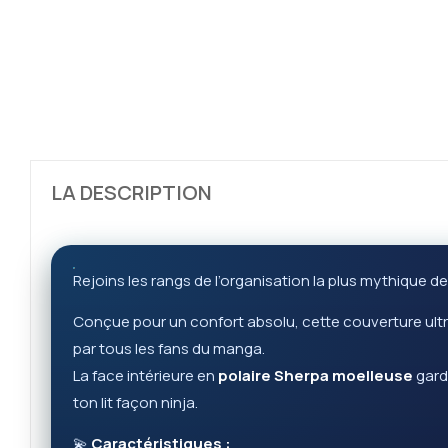
LA DESCRIPTION
Rejoins les rangs de l’organisation la plus mythique de
Conçue pour un confort absolu, cette couverture ultr
par tous les fans du manga.
La face intérieure en
polaire Sherpa moelleuse
gard
ton lit façon ninja.
💫
Caractéristiques :