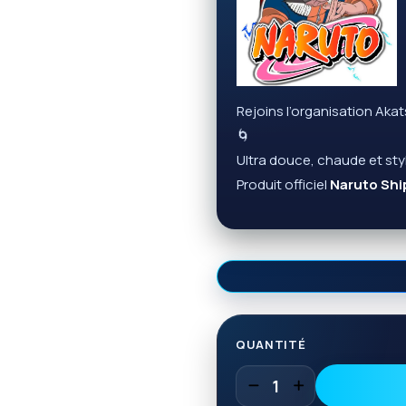
Rejoins l’organisation Aka
🌀
Ultra douce, chaude et styl
Produit officiel
Naruto Sh
QUANTITÉ