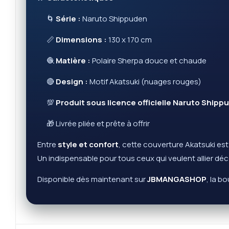
🌀
Série :
Naruto Shippuden
📏
Dimensions :
130 x 170 cm
🧶
Matière :
Polaire Sherpa douce et chaude
🔴
Design :
Motif Akatsuki (nuages rouges)
💯
Produit sous licence officielle Naruto Shipp
🎁 Livrée pliée et prête à offrir
Entre
style et confort
, cette couverture Akatsuki est
Un indispensable pour tous ceux qui veulent allier d
Disponible dès maintenant sur
JBMANGASHOP
, la b