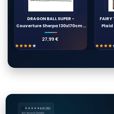
DRAGON BALL SUPER -
FAIRY 
Couverture Sherpa 130x170cm -
Plaid
Dragon Ball
27,99 €
★★★★★
5/5 (15)
Voir les avis Google