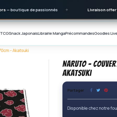
ue de passionnés
✦
Livraison offerte
dès 150 € 
TCG
Snack Japonais
Librairie Manga
Précommandes
Goodies
Liv
0cm - Akatsuki
NARUTO - Couver
Akatsuki
Partager
Disponible chez notre fou