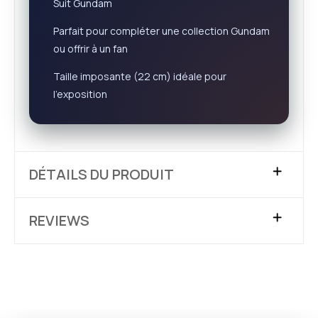
Suit Gundam
Parfait pour compléter une collection Gundam
ou offrir à un fan
Taille imposante (22 cm) idéale pour
l’exposition
DÉTAILS DU PRODUIT
REVIEWS