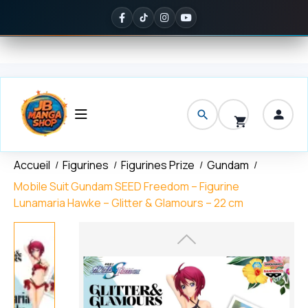
Panneau de gestion des cookies
on offerte
dès 150 € d'achat
✦
Noté
5/5 sur Google
— ils en parlen
Accueil
Figurines
Figurines Prize
Gundam
Mobile Suit Gundam SEED Freedom – Figurine
Lunamaria Hawke – Glitter & Glamours – 22 cm