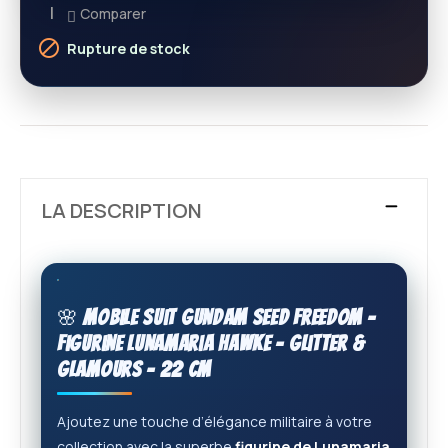
Comparer

Rupture de stock
LA DESCRIPTION
🌸
Mobile Suit Gundam SEED Freedom –
Figurine Lunamaria Hawke – Glitter &
Glamours – 22 cm
Ajoutez une touche d’élégance militaire à votre
collection avec la superbe
figurine de Lunamaria