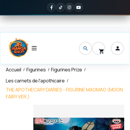
Panneau de gestion des cookies
€ d'achat
✦
Noté
5/5 sur Google
— ils en parlent mieux que nous
Accueil
Figurines
Figurines Prize
Les carnets de l'apothicaire
THE APOTHECARY DIARIES - FIGURINE MAOMAO (MOON
FAIRY VER.)