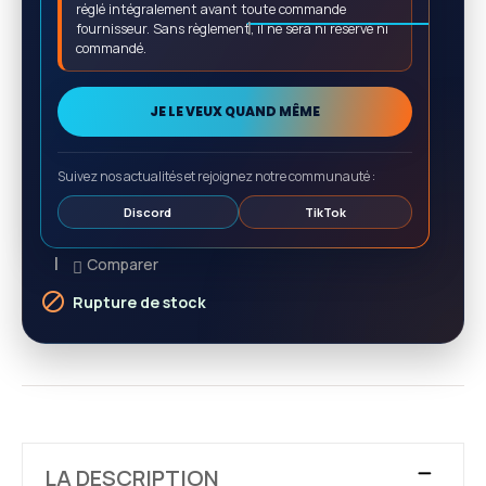
réglé intégralement avant toute commande
fournisseur. Sans règlement, il ne sera ni réservé ni
commandé.
JE LE VEUX QUAND MÊME
Suivez nos actualités et rejoignez notre communauté :
Discord
TikTok
Comparer

Rupture de stock
LA DESCRIPTION