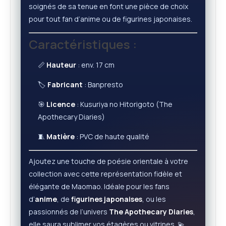
soignés de sa tenue en font une pièce de choix
pour tout fan d’anime ou de figurines japonaises.
Caractéristiques :
📏
Hauteur
: env. 17 cm
🏷️
Fabricant
: Banpresto
🎯
Licence
: Kusuriya no Hitorigoto (The
Apothecary Diaries)
🧵
Matière
: PVC de haute qualité
Ajoutez une touche de poésie orientale à votre
collection avec cette représentation fidèle et
élégante de Maomao. Idéale pour les fans
d’
anime
, de
figurines japonaises
, ou les
passionnés de l’univers
The Apothecary Diaries
,
elle saura sublimer vos étagères ou vitrines. 💫