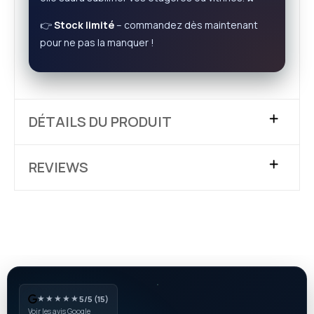
👉
Stock limité
– commandez dès maintenant
pour ne pas la manquer !
DÉTAILS DU PRODUIT
REVIEWS
★★★★★
5/5 (15)
Voir les avis Google