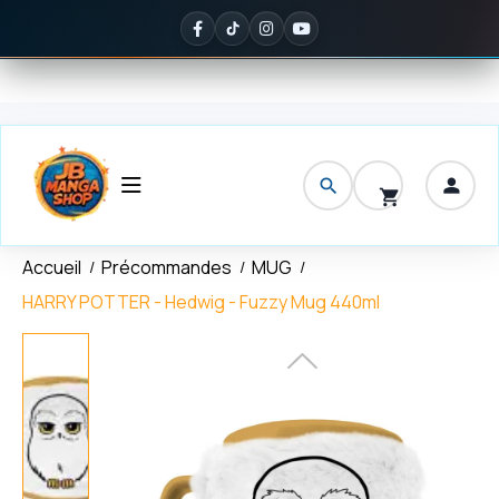
Panneau de gestion des cookies
ivraison offerte
dès 150 € d'achat
✦
Noté
5/5 sur Google
— ils en 
Accueil
Précommandes
MUG
HARRY POTTER - Hedwig - Fuzzy Mug 440ml