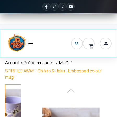
Panneau de gestion des cookies
Livraison offerte
dès 150 € d'achat
✦
Noté
5/5 sur Google
— 
Accueil
Précommandes
MUG
SPIRITED AWAY - Chihiro & Haku - Embossed colour
mug