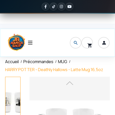
Panneau de gestion des cookies
ivraison offerte
dès 150 € d'achat
✦
Noté
5/5 sur Google
— ils en 
Accueil
Précommandes
MUG
HARRY POTTER - Deathly Hallows - Latte Mug 16,5oz