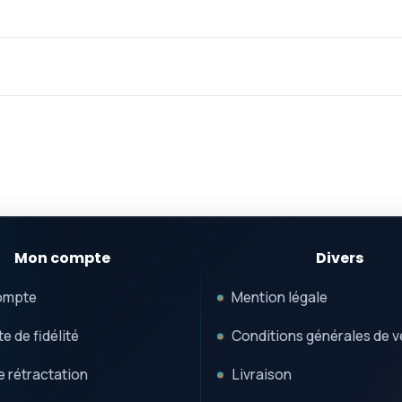
Mon compte
Divers
ompte
Mention légale
e de fidélité
Conditions générales de v
e rétractation
Livraison