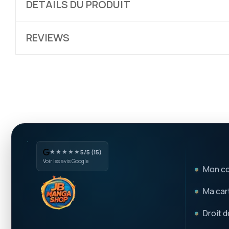
DÉTAILS DU PRODUIT
REVIEWS
★★★★★
5/5 (15)
Voir les avis Google
Mon c
Ma cart
Droit d