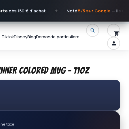
 150 € d'achat
✦
Noté
5/5 sur Google
— ils en parlen
e Tiktok
Disney
Blog
Demande particulière
 Inner Colored Mug - 11oz
ne taxe