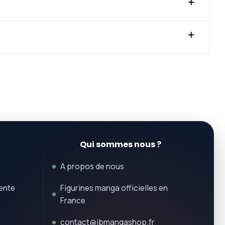
Qui sommes nous ?
A propos de nous
ente
Figurines manga officielles en
France
contact@jbmangashop.fr