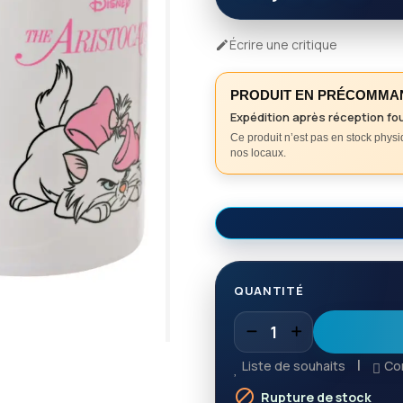
Écrire une critique

PRODUIT EN PRÉCOMMA
Expédition après réception fo
Ce produit n’est pas en stock phys
nos locaux.
QUANTITÉ
Liste de souhaits
Co

Rupture de stock