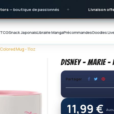
boutique de passionnés
✦
Livraison offerte
dès
TCG
Snack Japonais
Librairie Manga
Précommandes
Goodies
Liv
r Colored Mug - 11oz
DISNEY - Marie -
Partager
11,99 €
Aucu