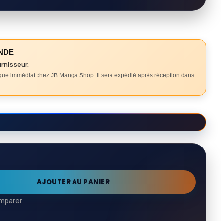
NDE
urnisseur.
ique immédiat chez JB Manga Shop. Il sera expédié après réception dans
AJOUTER AU PANIER
mparer