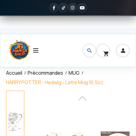
Panneau de gestion des cookies
Livraison offerte
dès 150 € d'achat
✦
Noté
5/5 sur Google
— il
Accueil
Précommandes
MUG
HARRY POTTER - Hedwig - Latte Mug 16,5oz