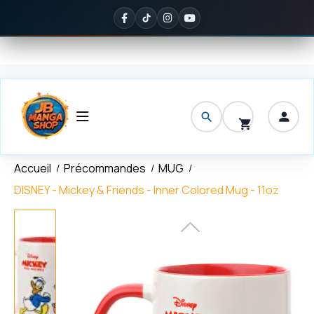
Panneau de gestion des cookies
raison offerte
dès 150 € d'achat
✦
Noté
5/5 sur Google
— ils en pa
Accueil
Précommandes
MUG
DISNEY - Mickey & Friends - Inner Colored Mug - 11oz