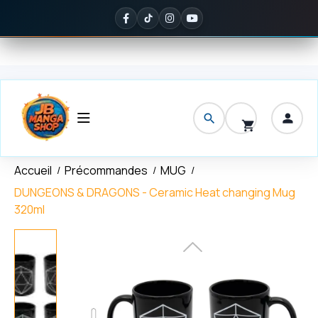
Panneau de gestion des cookies
ison offerte
dès 150 € d'achat
✦
Noté
5/5 sur Google
— ils en parl
Accueil
Précommandes
MUG
DUNGEONS & DRAGONS - Ceramic Heat changing Mug
320ml