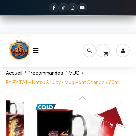
Panneau de gestion des cookies
ison offerte
dès 150 € d'achat
✦
Noté
5/5 sur Google
— ils en parl
Accueil
Précommandes
MUG
FAIRY TAIL - Natsu & Lucy - Mug Heat Change 460ml