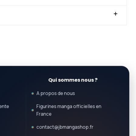
Qui sommes nous ?
A propos de nous
ente
Figurines manga officielles en
France
contact@jbmangashop.fr