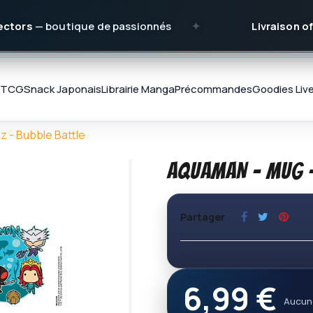
— boutique de passionnés
✦
Livraison offerte
d
TCG
Snack Japonais
Librairie Manga
Précommandes
Goodies
Liv
 - Bubble Battle
AQUAMAN - Mug -
Partager
6,99 €
Aucun