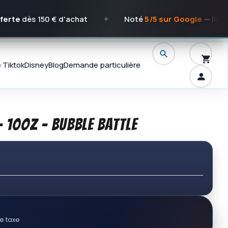
ès 150 € d'achat
✦
Noté
5/5 sur Google
— ils en parl
e Tiktok
Disney
Blog
Demande particulière
 10oz - Bubble Battle
e taxe