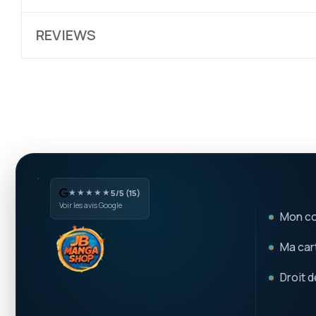
REVIEWS
★★★★★
5/5 (15)
Voir les avis Google
Mon c
Ma cart
Droit d