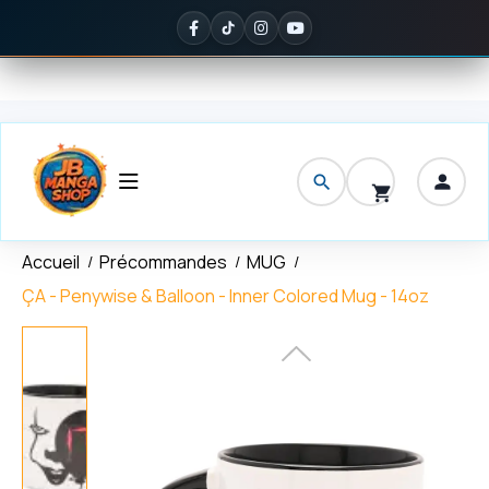
Panneau de gestion des cookies
on offerte
dès 150 € d'achat
✦
Noté
5/5 sur Google
— ils en parlen
Accueil
Précommandes
MUG
ÇA - Penywise & Balloon - Inner Colored Mug - 14oz