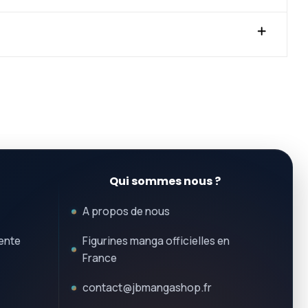
Qui sommes nous ?
A propos de nous
ente
Figurines manga officielles en
France
contact@jbmangashop.fr