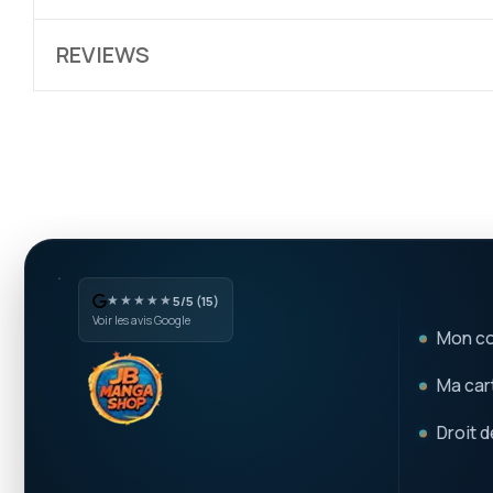
REVIEWS
★★★★★
5/5 (15)
Voir les avis Google
Mon c
Ma cart
Droit d