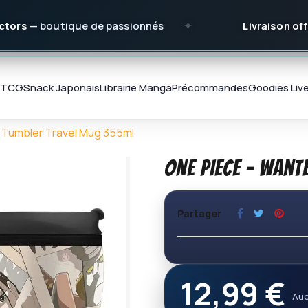
boutique de passionnés
✦
Livraison offerte
dès
TCG
Snack Japonais
Librairie Manga
Précommandes
Goodies
Liv
 Tumbler Travel Mug 355ml
ONE PIECE - Wan
Partager
12,99 €
Auc