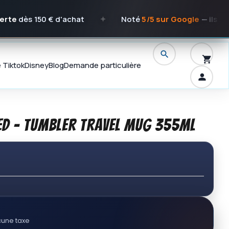
 150 € d'achat
✦
Noté
5/5 sur Google
— ils en parlen
e Tiktok
Disney
Blog
Demande particulière
ted - Tumbler Travel Mug 355ml
une taxe