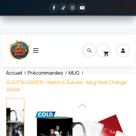
Panneau de gestion des cookies
vraison offerte
dès 150 € d'achat
✦
Noté
5/5 sur Google
— ils en p
Accueil
Précommandes
MUG
JUJUTSU KAISEN - Itadori & Sukuna - Mug Heat Change
460ml