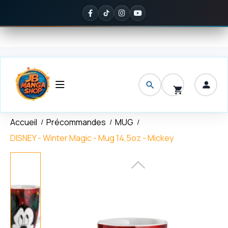
Panneau de gestion des cookies
aison offerte
dès 150 € d'achat
✦
Noté
5/5 sur Google
— ils en par
Accueil
Précommandes
MUG
DISNEY - Winter Magic - Mug 14,5oz - Mickey