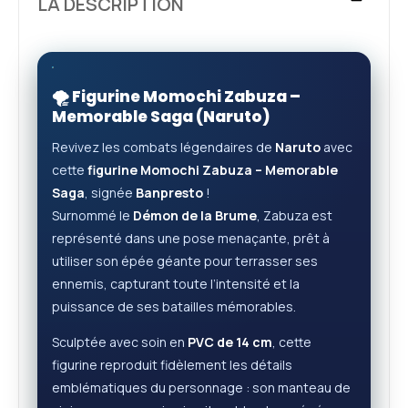
LA DESCRIPTION
🌪️ Figurine Momochi Zabuza –
Memorable Saga (Naruto)
Revivez les combats légendaires de
Naruto
avec
cette
figurine Momochi Zabuza – Memorable
Saga
, signée
Banpresto
!
Surnommé le
Démon de la Brume
, Zabuza est
représenté dans une pose menaçante, prêt à
utiliser son épée géante pour terrasser ses
ennemis, capturant toute l’intensité et la
puissance de ses batailles mémorables.
Sculptée avec soin en
PVC de 14 cm
, cette
figurine reproduit fidèlement les détails
emblématiques du personnage : son manteau de