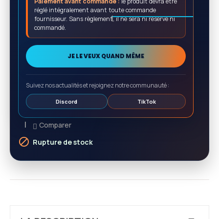
Paiement avant commande :
le produit devra être
réglé intégralement avant toute commande
fournisseur. Sans règlement, il ne sera ni réservé ni
commandé.
JE LE VEUX QUAND MÊME
Suivez nos actualités et rejoignez notre communauté :
Discord
TikTok
Comparer

Rupture de stock