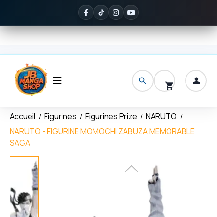
Panneau de gestion des cookies
son offerte
dès 150 € d'achat
✦
Noté
5/5 sur Google
— ils en parle
Accueil
Figurines
Figurines Prize
NARUTO
NARUTO - FIGURINE MOMOCHI ZABUZA MEMORABLE
SAGA