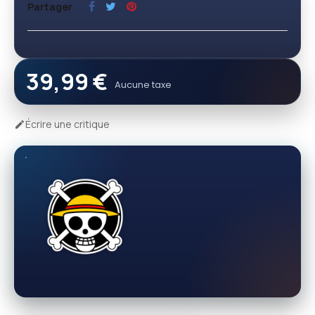
Partager
39,99 €
Aucune taxe
Écrire une critique
