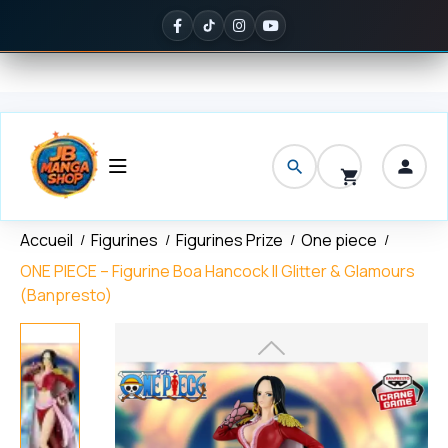
Panneau de gestion des cookies
on offerte
dès 150 € d'achat
✦
Noté
5/5 sur Google
— ils en parlen
Accueil
Figurines
Figurines Prize
One piece
ONE PIECE – Figurine Boa Hancock II Glitter & Glamours
(Banpresto)