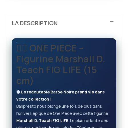
LA DESCRIPTION
🏴‍☠️ ONE PIECE –
Figurine Marshall D.
Teach FIG LIFE (15
cm)
⚫
Le redoutable Barbe Noire prend vie dans
votre collection !
Banpresto nous plonge une fois de plus dans
l’univers épique de One Piece avec cette figurine
Marshall D. Teach FIG LIFE
. Le plus redouté des
pirates, porteur du pouvoir des Ténèbres, se