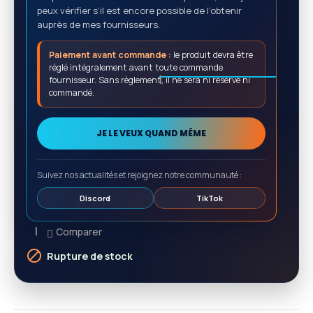
peux vérifier s’il est encore possible de l’obtenir
auprès de mes fournisseurs.
Paiement avant commande :
le produit devra être
réglé intégralement avant toute commande
fournisseur. Sans règlement, il ne sera ni réservé ni
commandé.
JE LE VEUX QUAND MÊME
Suivez nos actualités et rejoignez notre communauté :
Discord
TikTok
Comparer

Rupture de stock