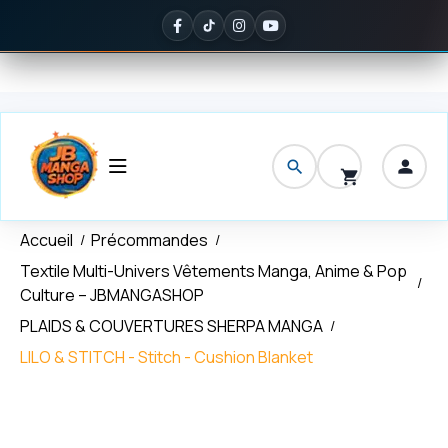
Panneau de gestion des cookies
ivraison offerte
dès 150 € d'achat
✦
Noté
5/5 sur Google
— ils en 
Accueil
Précommandes
Textile Multi-Univers Vêtements Manga, Anime & Pop
Culture – JBMANGASHOP
PLAIDS & COUVERTURES SHERPA MANGA
LILO & STITCH - Stitch - Cushion Blanket