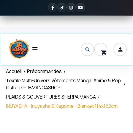
Panneau de gestion des cookies
raison offerte
dès 150 € d'achat
✦
Noté
5/5 sur Google
— ils en pa
Accueil
Précommandes
Textile Multi-Univers Vêtements Manga, Anime & Pop
Culture – JBMANGASHOP
PLAIDS & COUVERTURES SHERPA MANGA
INUYASHA - Inuyasha & Kagome - Blanket 114x152cm