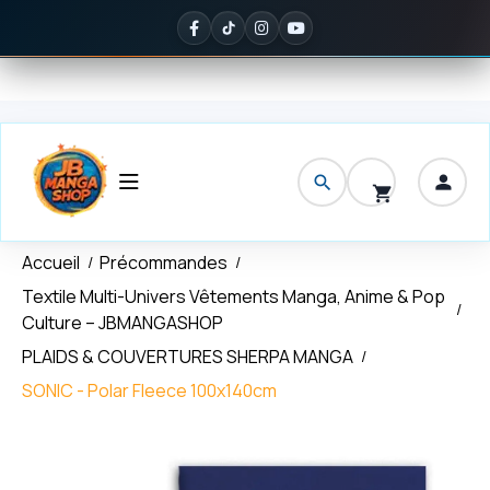
Panneau de gestion des cookies
ivraison offerte
dès 150 € d'achat
✦
Noté
5/5 sur Google
— ils en 
Accueil
Précommandes
Textile Multi-Univers Vêtements Manga, Anime & Pop
Culture – JBMANGASHOP
PLAIDS & COUVERTURES SHERPA MANGA
SONIC - Polar Fleece 100x140cm