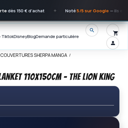
0 € d'achat
✦
Noté
5/5 sur Google
— ils en parlent m
e Tiktok
Disney
Blog
Demande particulière
& COUVERTURES SHERPA MANGA
Blanket 110x150cm - The Lion King