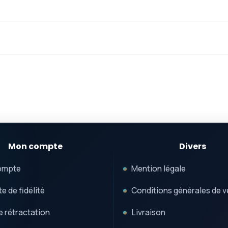
Mon compte
Divers
ompte
Mention légale
e de fidélité
Conditions générales de v
e rétractation
Livraison