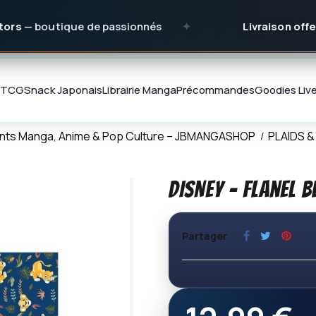
tique de passionnés
✦
Livraison offerte
dès 15
TCG
Snack Japonais
Librairie Manga
Précommandes
Goodies
Liv
ments Manga, Anime & Pop Culture – JBMANGASHOP
PLAIDS 
DISNEY - Flanel 
Partager