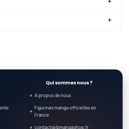
Qui sommes nous ?
A propos de nous
ente
Figurines manga officielles en
France
contact@jbmangashop.fr