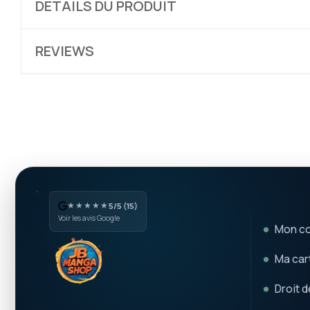
DÉTAILS DU PRODUIT
REVIEWS
★★★★★
5/5 (15)
Voir les avis Google
Mon c
Ma cart
Droit d