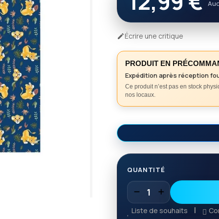
12,99 €
Auc
Écrire une critique

PRODUIT EN PRÉCOMMA
Expédition après réception fo
Ce produit n’est pas en stock phys
nos locaux.
QUANTITÉ
Liste de souhaits
Co