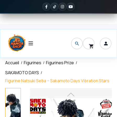
Panneau de gestion des cookies
son offerte
dès 150 € d'achat
✦
Noté
5/5 sur Google
— ils en parle
Accueil
Figurines
Figurines Prize
SAKAMOTO DAYS
Figurine Natsuki Seba – Sakamoto Days Vibration Stars