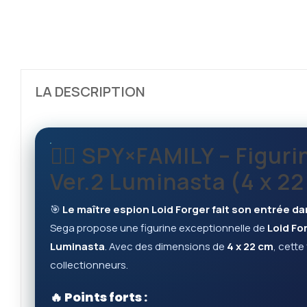
LA DESCRIPTION
🕵️‍♂️ SPY×FAMILY – Figu
Ver.2 Luminasta (4 x 2
🎯
Le maître espion Loid Forger fait son entrée da
Sega propose une figurine exceptionnelle de
Loid Fo
Luminasta
. Avec des dimensions de
4 x 22 cm
, cette
collectionneurs.
🔥 Points forts :