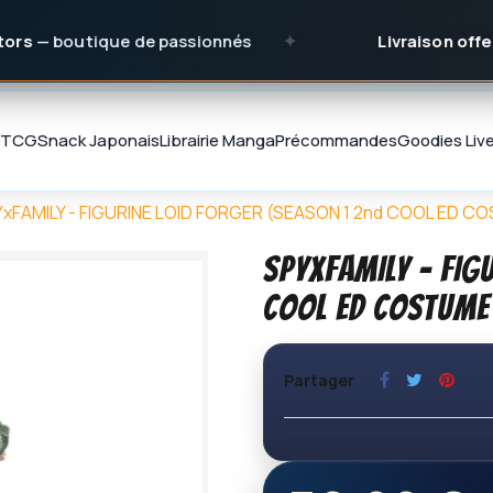
ique de passionnés
✦
Livraison offerte
dès 150
TCG
Snack Japonais
Librairie Manga
Précommandes
Goodies
Liv
xFAMILY - FIGURINE LOID FORGER (SEASON 1 2nd COOL ED C
SPYxFAMILY - FIG
COOL ED COSTUME
Partager