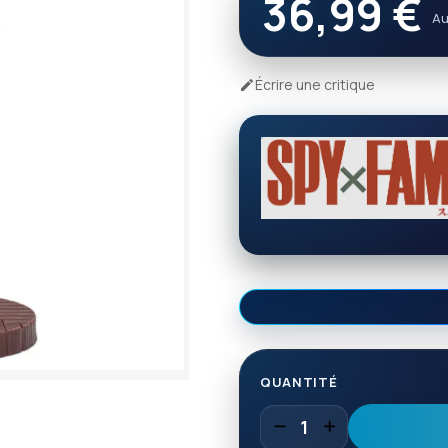
36,99 €
Au
Écrire une critique

QUANTITÉ