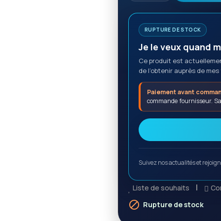
RUPTURE DE STOCK
Je le veux quand 
Ce produit est actuellement
de l’obtenir auprès de mes
Paiement avant comman
commande fournisseur. San
Suivez nos actualités et rejoi
Liste de souhaits
Co

Rupture de stock