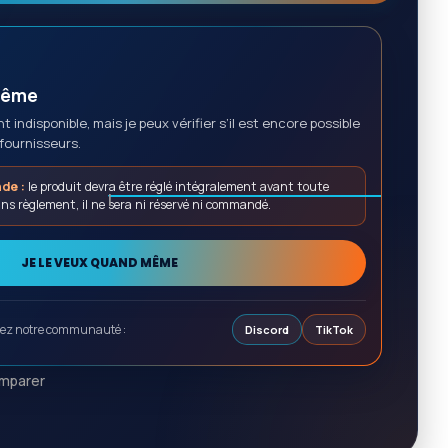
même
 indisponible, mais je peux vérifier s’il est encore possible
 fournisseurs.
de :
le produit devra être réglé intégralement avant toute
s règlement, il ne sera ni réservé ni commandé.
JE LE VEUX QUAND MÊME
gnez notre communauté :
Discord
TikTok
mparer