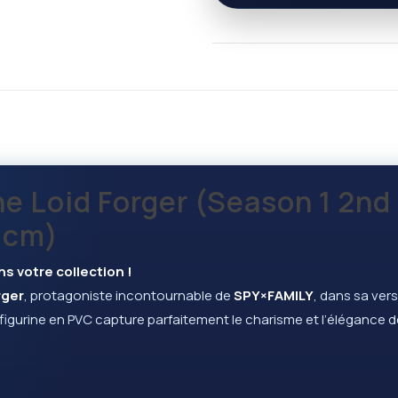
rine Loid Forger (Season 1 2n
2 cm)
ns votre collection !
rger
, protagoniste incontournable de
SPY×FAMILY
, dans sa ver
 figurine en PVC capture parfaitement le charisme et l’élégance de