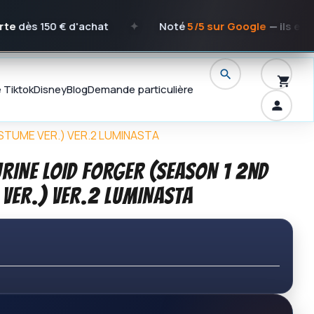
 € d'achat
✦
Noté
5/5 sur Google
— ils en parlent mi
e Tiktok
Disney
Blog
Demande particulière
OSTUME VER.) VER.2 LUMINASTA
URINE LOID FORGER (SEASON 1 2nd
 VER.) VER.2 LUMINASTA